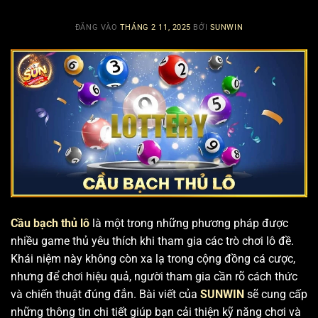
ĐĂNG VÀO
THÁNG 2 11, 2025
BỞI
SUNWIN
Cầu bạch thủ lô
là một trong những phương pháp được
nhiều game thủ yêu thích khi tham gia các trò chơi lô đề.
Khái niệm này không còn xa lạ trong cộng đồng cá cược,
nhưng để chơi hiệu quả, người tham gia cần rõ cách thức
và chiến thuật đúng đắn. Bài viết của
SUNWIN
sẽ cung cấp
những thông tin chi tiết giúp bạn cải thiện kỹ năng chơi và