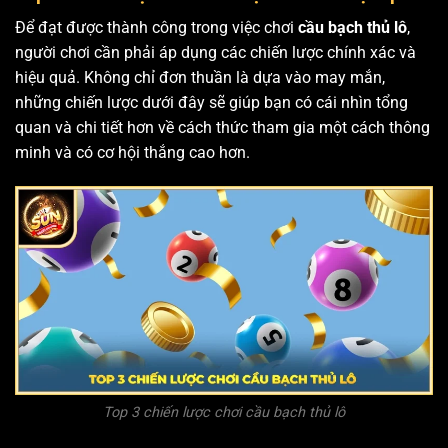
Để đạt được thành công trong việc chơi
cầu bạch thủ lô
,
người chơi cần phải áp dụng các chiến lược chính xác và
hiệu quả. Không chỉ đơn thuần là dựa vào may mắn,
những chiến lược dưới đây sẽ giúp bạn có cái nhìn tổng
quan và chi tiết hơn về cách thức tham gia một cách thông
minh và có cơ hội thắng cao hơn.
Top 3 chiến lược chơi cầu bạch thủ lô