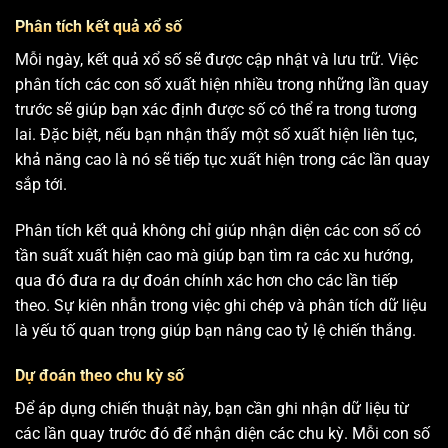
Phân tích kết quả xổ số
Mỗi ngày, kết quả xổ số sẽ được cập nhật và lưu trữ. Việc
phân tích các con số xuất hiện nhiều trong những lần quay
trước sẽ giúp bạn xác định được số có thể ra trong tương
lai. Đặc biệt, nếu bạn nhận thấy một số xuất hiện liên tục,
khả năng cao là nó sẽ tiếp tục xuất hiện trong các lần quay
sắp tới.
Phân tích kết quả không chỉ giúp nhận diện các con số có
tần suất xuất hiện cao mà giúp bạn tìm ra các xu hướng,
qua đó đưa ra dự đoán chính xác hơn cho các lần tiếp
theo. Sự kiên nhẫn trong việc ghi chép và phân tích dữ liệu
là yếu tố quan trọng giúp bạn nâng cao tỷ lệ chiến thắng.
Dự đoán theo chu kỳ số
Để áp dụng chiến thuật này, bạn cần ghi nhận dữ liệu từ
các lần quay trước đó để nhận diện các chu kỳ. Mỗi con số