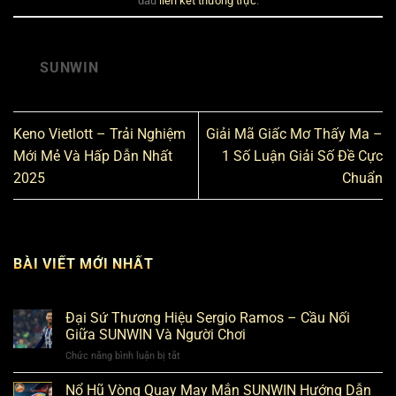
dấu
liên kết thường trực
.
SUNWIN
Keno Vietlott – Trải Nghiệm
Giải Mã Giấc Mơ Thấy Ma –
Mới Mẻ Và Hấp Dẫn Nhất
1 Số Luận Giải Số Đề Cực
2025
Chuẩn
BÀI VIẾT MỚI NHẤT
Đại Sứ Thương Hiệu Sergio Ramos – Cầu Nối
Giữa SUNWIN Và Người Chơi
Chức năng bình luận bị tắt
ở
Đại
Sứ
Nổ Hũ Vòng Quay May Mắn SUNWIN Hướng Dẫn