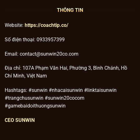
THÔNG TIN
Website:
https://coachtip.co/
Số điện thoại: 0933957399
Email:
contact@sunwin20co.com
Địa chỉ: 107A Phạm Văn Hai, Phường 3, Bình Chánh, Hồ
Chí Minh, Việt Nam
Hashtags: #sunwin #nhacaisunwin #linktaisunwin
#trangchusunwin #sunwin20cocom
#gamebaidoithuongsunwin
CEO SUNWIN