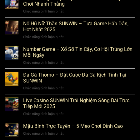
Thương
Chơi Nhanh Thắng
Hiệu
Chức năng bình luận bị tắt
ở
Sergio
Nổ
Ramos
Hũ
Nổ Hũ Nữ Thần SUNWIN – Tựa Game Hấp Dẫn,
–
Vòng
Cầu
Hot Nhất 2025
Quay
Nối
Chức năng bình luận bị tắt
ở
May
Giữa
Nổ
Mắn
SUNWIN
Hũ
Number Game – Xổ Số Tin Cậy, Cơ Hội Trúng Lớn
SUNWIN
Và
Nữ
Hướng
Mỗi Ngày
Người
Thần
Dẫn
Chơi
Chức năng bình luận bị tắt
ở
SUNWIN
Chơi
Number
–
Nhanh
Game
Đá Gà Thomo – Đặt Cược Đá Gà Kịch Tính Tại
Tựa
Thắng
–
Game
SUNWIN
Xổ
Hấp
Chức năng bình luận bị tắt
ở
Số
Dẫn,
Đá
Tin
Hot
Gà
Live Casino SUNWIN Trải Nghiệm Sòng Bài Trực
Cậy,
Nhất
Thomo
Cơ
Tiếp Mới 2025
2025
–
Hội
Chức năng bình luận bị tắt
ở
Đặt
Trúng
Live
Cược
Lớn
Casino
Mậu Binh Trực Tuyến – 5 Mẹo Chơi Đỉnh Cao
Đá
Mỗi
SUNWIN
Gà
Ngày
Chức năng bình luận bị tắt
ở
Trải
Kịch
Mậu