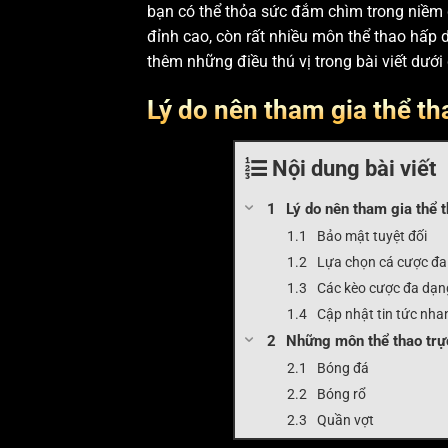
bạn có thể thỏa sức đắm chìm trong niềm
đỉnh cao, còn rất nhiều môn thể thao hấ
thêm những điều thú vị trong bài viết dưới
Lý do nên tham gia thể t
Nội dung bài viết
Lý do nên tham gia thể 
Bảo mật tuyệt đối
Lựa chọn cá cược đa
Các kèo cược đa dạn
Cập nhật tin tức nh
Những môn thể thao trự
Bóng đá
Bóng rổ
Quần vợt
Hướng dẫn tham gia cá 