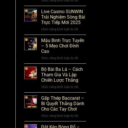
Chức năng bình luận bị tắt
ở
Tin
Nhất
Đá
Cậy,
2025
Gà
Cơ
Live Casino SUNWIN
Thomo
Hội
Trải Nghiệm Sòng Bài
–
Trúng
Trực Tiếp Mới 2025
Đặt
Lớn
Chức năng bình luận bị tắt
ở
Cược
Mỗi
Live
Đá
Ngày
Casino
Gà
Mậu Binh Trực Tuyến
SUNWIN
Kịch
– 5 Mẹo Chơi Đỉnh
Trải
Tính
Cao
Nghiệm
Tại
Chức năng bình luận bị tắt
ở
Sòng
SUNWIN
Mậu
Bài
Binh
Trực
Bộ Bài Ba Lá – Cách
Trực
Tiếp
Tham Gia Và Lập
Tuyến
Mới
Chiến Lược Thắng
–
2025
Chức năng bình luận bị tắt
ở
5
Bộ
Mẹo
Bài
Chơi
Gấp Thép Baccarat –
Ba
Đỉnh
Bí Quyết Thắng Dành
Lá
Cao
Cho Các Tay Chơi
–
Chức năng bình luận bị tắt
ở
Cách
Gấp
Tham
Thép
Gia
Đặt Kèo Bóng Rổ –