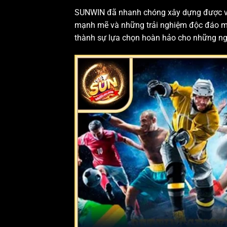
SUNWIN đã nhanh chóng xây dựng được vị 
Kết Luận
mạnh mẽ và những trải nghiệm độc đáo mà
thành sự lựa chọn hoàn hảo cho những ngư