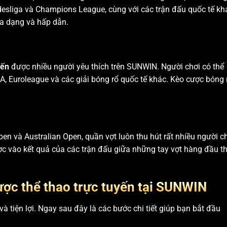
desliga và Champions League, cùng với các trận đấu quốc tế kh
a dạng và hấp dẫn.
yến
được nhiều người yêu thích trên SUNWIN. Người chơi có thể
, Euroleague và các giải bóng rổ quốc tế khác. Kèo cược bóng 
.
en và Australian Open, quần vợt luôn thu hút rất nhiều người c
ợc vào kết quả của các trận đấu giữa những tay vợt hàng đầu t
ược thể thao trực tuyến tại SUNWIN
à tiện lợi. Ngay sau đây là các bước chi tiết giúp bạn bắt đầu